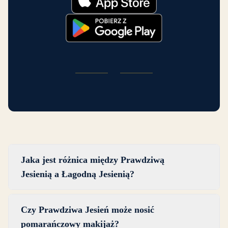
Jaka jest różnica między Prawdziwą
Jesienią a Łagodną Jesienią?
Prawdziwa Jesień i Łagodna Jesień są oba
Czy Prawdziwa Jesień może nosić
ciepłymi sezonami, ale różnią się nasyceniem.
pomarańczowy makijaż?
Kolory Prawdziwej Jesieni są bogatsze, bardziej