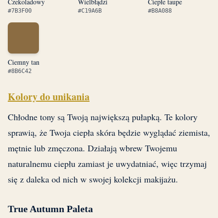
Czekoladowy
Wielbłądzi
Ciepłe taupe
#7B3F00
#C19A6B
#B8A088
Ciemny tan
#8B6C42
Kolory do unikania
Chłodne tony są Twoją największą pułapką. Te kolory
sprawią, że Twoja ciepła skóra będzie wyglądać ziemista,
mętnie lub zmęczona. Działają wbrew Twojemu
naturalnemu ciepłu zamiast je uwydatniać, więc trzymaj
się z daleka od nich w swojej kolekcji makijażu.
True Autumn Paleta