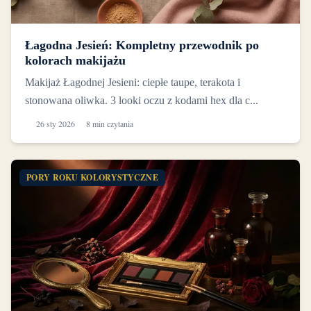
Łagodna Jesień: Kompletny przewodnik po
kolorach makijażu
Makijaż Łagodnej Jesieni: ciepłe taupe, terakota i
stonowana oliwka. 3 looki oczu z kodami hex dla c...
26 sty 2026
8 min czytania
PORY ROKU KOLORYSTYCZNE