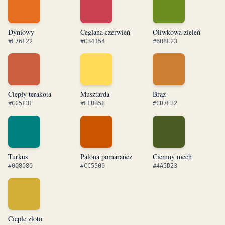
Dyniowy
Ceglana czerwień
Oliwkowa zieleń
#E76F22
#CB4154
#6B8E23
Ciepły terakota
Musztarda
Brąz
#CC5F3F
#FFDB58
#CD7F32
Turkus
Palona pomarańcz
Ciemny mech
#008080
#CC5500
#4A5D23
Ciepłe złoto