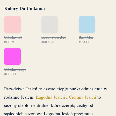
Kolory Do Unikania
Chłodny róż
Lodowate srebro
Baby blue
#FFB6C1
#D8D8D8
#89CFF0
Chłodna fuksja
#FF00FF
Prawdziwa Jesień to czysto ciepły punkt odniesienia w
rodzinie Jesieni.
Łagodna Jesień
i
Ciemna Jesień
to
sezony ciepło-neutralne, które czerpią cechy od
sąsiednich sezonów: Łagodna Jesień przejmuje