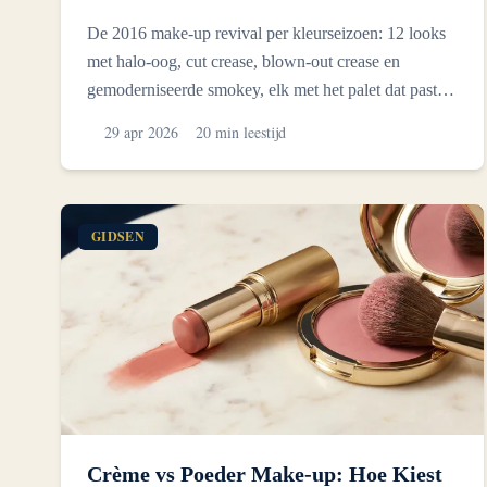
De 2016 make-up revival per kleurseizoen: 12 looks
met halo-oog, cut crease, blown-out crease en
gemoderniseerde smokey, elk met het palet dat past
bij uw kleur...
29 apr 2026
20 min leestijd
GIDSEN
Crème vs Poeder Make-up: Hoe Kiest