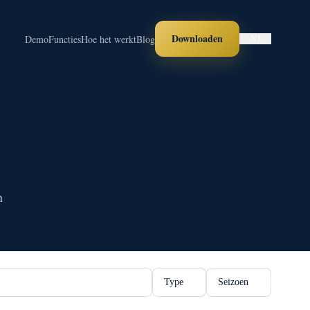
Downloaden
Demo
Functies
Hoe het werkt
Blog
NL
n
Type
Seizoen