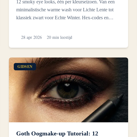
12 smoky eye looks, één per kleurseizoen. Van een
minimalistische warme wash voor Lichte Lente tot
klassiek zwart voor Echte Winter. Hex-codes en
volledige stap...
28 apr 2026
20 min leestijd
GIDSEN
Goth Oogmake-up Tutorial: 12