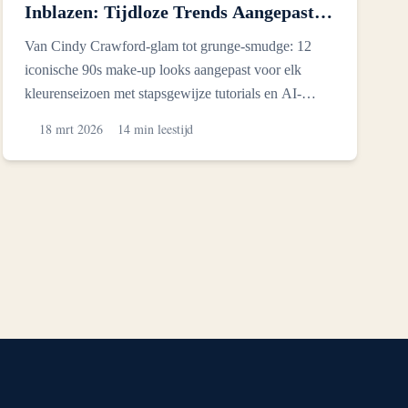
Inblazen: Tijdloze Trends Aangepast
voor 12 Kleurenseizoenen
Van Cindy Crawford-glam tot grunge-smudge: 12
iconische 90s make-up looks aangepast voor elk
kleurenseizoen met stapsgewijze tutorials en AI-
gegenereerde visual...
18 mrt 2026
14 min leestijd