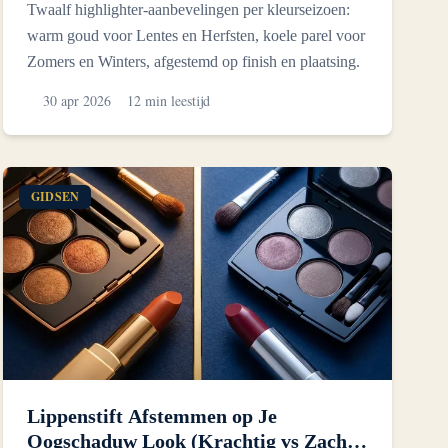
Twaalf highlighter-aanbevelingen per kleurseizoen:
warm goud voor Lentes en Herfsten, koele parel voor
Zomers en Winters, afgestemd op finish en plaatsing.
30 apr 2026
12 min leestijd
GIDSEN
Lippenstift Afstemmen op Je
Oogschaduw Look (Krachtig vs Zacht