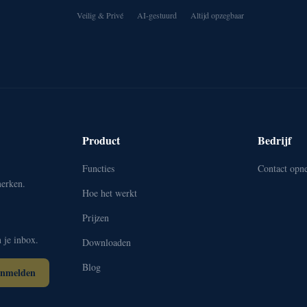
Veilig & Privé
AI-gestuurd
Altijd opzegbaar
Product
Bedrijf
Functies
Contact opn
erken.
Hoe het werkt
Prijzen
 je inbox.
Downloaden
Blog
nmelden