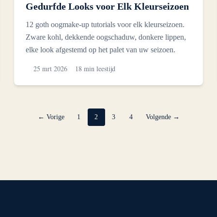
Gedurfde Looks voor Elk Kleurseizoen
12 goth oogmake-up tutorials voor elk kleurseizoen.
Zware kohl, dekkende oogschaduw, donkere lippen,
elke look afgestemd op het palet van uw seizoen.
25 mrt 2026
18 min leestijd
← Vorige
1
2
3
4
Volgende →