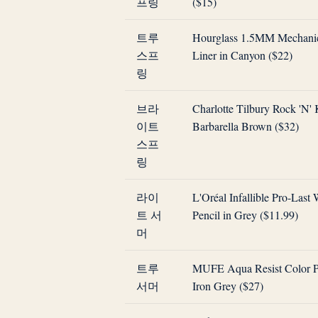
프링
($15)
트루
Hourglass 1.5MM Mechanic
스프
Liner in Canyon ($22)
링
브라
Charlotte Tilbury Rock 'N' 
이트
Barbarella Brown ($32)
스프
링
라이
L'Oréal Infallible Pro-Last
트 서
Pencil in Grey ($11.99)
머
트루
MUFE Aqua Resist Color Pe
서머
Iron Grey ($27)