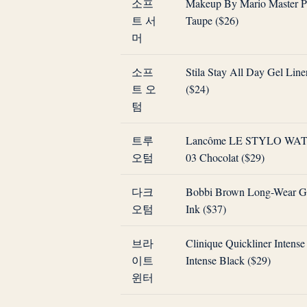
소프
Makeup By Mario Master P
트 서
Taupe ($26)
머
소프
Stila Stay All Day Gel Line
트 오
($24)
텀
트루
Lancôme LE STYLO WA
오텀
03 Chocolat ($29)
다크
Bobbi Brown Long-Wear Ge
오텀
Ink ($37)
브라
Clinique Quickliner Intense 
이트
Intense Black ($29)
윈터