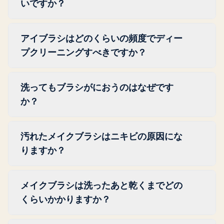
で平らに置いて乾かします。
いですか？
な発色を保てます。毎日洗うのが大変に感じ
る場合は、よく使うブラシを2〜3セット用意
はい、やさしい食器用洗剤はよく落ちます。
し、毎日新しいものに切り替えて、まとめて
アイブラシはどのくらいの頻度でディー
特に合成毛のブラシや、製品がたくさん付着
一度に洗いましょう。毎晩洗面台に立たなく
プクリーニングすべきですか？
したファンデーションブラシに効果的です。
ても、毎回清潔なブラシでメイクができま
天然毛のブラシには、食器用洗剤が天然繊維
アイブラシは少なくとも週に1回ディープク
す。
を乾燥させてしまうことがあるため、長く使
洗ってもブラシがにおうのはなぜです
リーニングし、使うたびにスプレークリーナ
ううえではベビーシャンプーかカスティール
か？
ーでクイッククリーニングしましょう。アイ
石鹸のほうがやさしいです。
ライナーブラシは、1回の使用でより多くの
消えないにおいは、石鹸が届かない毛や口金
水分と製品が付着するため、アイシャドウブ
汚れたメイクブラシはニキビの原因にな
の奥深くまで雑菌が入り込んでいることを意
ラシよりも頻繁にしっかり洗うとよいでしょ
りますか？
味するのが普通です。カスティール石鹸でも
う。
う一度しっかりディープクリーニングをし
はい。ブラシには黄色ブドウ球菌をはじめと
て、ブラシを完全に乾かしてみてください。
メイクブラシは洗ったあと乾くまでどの
する雑菌が潜んでおり、2020年の研究では、
それでもにおいが戻ってくる場合は、ブラシ
くらいかかりますか？
検査したブラシの34%から検出されました。
を交換しましょう。
メイク中にその雑菌が肌に移ると、吹き出物
たいていのブラシは、毛を洗面台のふちから