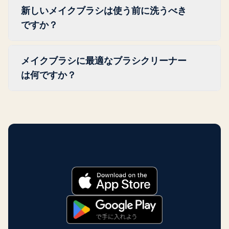
や肌荒れ、場合によっては目もとの感染症を
新しいメイクブラシは使う前に洗うべき
少し出して平らに置くと、4〜8時間で乾きま
引き起こすことがあります。
ですか？
す。ファンデーションブラシやカブキブラシ
のような毛が密なブラシは、一晩かかること
はい。新しいブラシには、製造時の残留物や
もあります。朝までにすべて準備が整うよ
メイクブラシに最適なブラシクリーナー
抜けやすい繊維、パッケージのほこりが付い
う、ディープクリーニングは夜に行う予定を
は何ですか？
ています。初めて使う前にさっと洗っておく
立てましょう。
と、清潔にメイクができ、肌を刺激したり製
ベビーシャンプーとカスティール石鹸は、ど
品を汚したりする可能性のあるものを取り除
ちらもディープクリーニングによく向いてい
けます。
ます。使う合間のクイッククリーニングに
は、スプレータイプのブラシクリーナーを使
えば、毛が乾くのを待たずに数分で洗って再
び使えます。