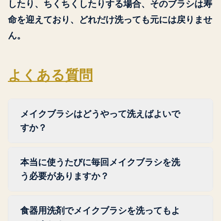
したり、ちくちくしたりする場合、そのブラシは寿
命を迎えており、どれだけ洗っても元には戻りませ
ん。
よくある質問
メイクブラシはどうやって洗えばよいで
すか？
毛先を下に向けてぬるま湯ですすぎ、ベビー
本当に使うたびに毎回メイクブラシを洗
シャンプーかカスティール石鹸で泡立て、凹
う必要がありますか？
凸のあるマットか手のひらの上でくるくると
動かし、水が澄むまですすいでから、形を整
理想を言えば、はい。使うたびに洗うことで
えて、毛を洗面台のふちから少し出した状態
食器用洗剤でメイクブラシを洗ってもよ
雑菌の繁殖を防ぎ、メイクをするたびに正確