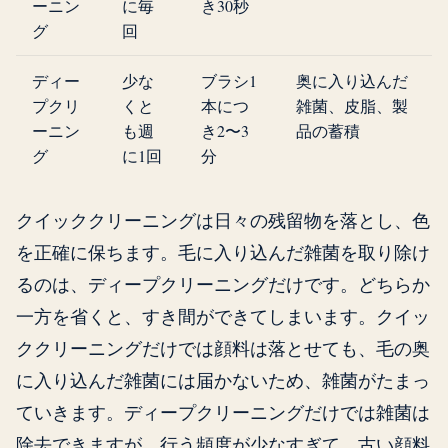
ーニン
に毎
き30秒
グ
回
ディー
少な
ブラシ1
奥に入り込んだ
プクリ
くと
本につ
雑菌、皮脂、製
ーニン
も週
き2〜3
品の蓄積
グ
に1回
分
クイッククリーニングは日々の残留物を落とし、色
を正確に保ちます。毛に入り込んだ雑菌を取り除け
るのは、ディープクリーニングだけです。どちらか
一方を省くと、すき間ができてしまいます。クイッ
ククリーニングだけでは顔料は落とせても、毛の奥
に入り込んだ雑菌には届かないため、雑菌がたまっ
ていきます。ディープクリーニングだけでは雑菌は
除去できますが、行う頻度が少なすぎて、古い顔料