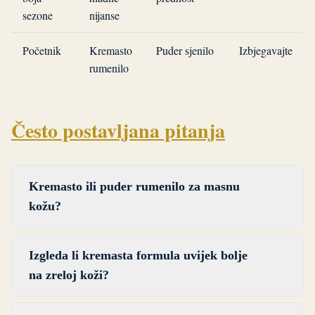
sezone
nijanse
Početnik
Kremasto
Puder sjenilo
Izbjegavajte
rumenilo
Često postavljana pitanja
Kremasto ili puder rumenilo za masnu
kožu?
Puder rumenilo sigurniji je izbor za masnu kožu
Izgleda li kremasta formula uvijek bolje
jer upija višak masnoće i duže drži svoju poziciju.
na zreloj koži?
Kremasto rumenilo i dalje funkcionira ako ga
fiksirate laganim prozirnim puderom na T-zoni i
Kremasta formula izgleda bolje od pudera za