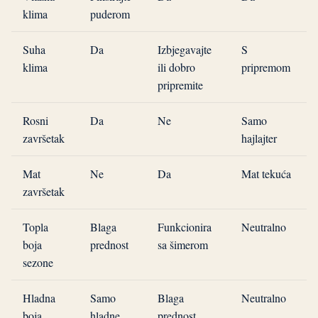
klima
puderom
Suha
Da
Izbjegavajte
S
klima
ili dobro
pripremom
pripremite
Rosni
Da
Ne
Samo
završetak
hajlajter
Mat
Ne
Da
Mat tekuća
završetak
Topla
Blaga
Funkcionira
Neutralno
boja
prednost
sa šimerom
sezone
Hladna
Samo
Blaga
Neutralno
boja
hladne
prednost