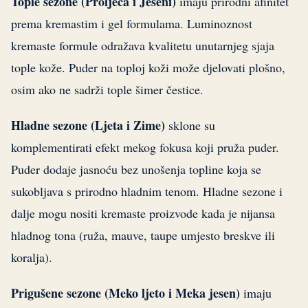
Tople sezone (Proljeća i Jeseni)
imaju prirodni afinitet
prema kremastim i gel formulama. Luminoznost
kremaste formule odražava kvalitetu unutarnjeg sjaja
tople kože. Puder na toploj koži može djelovati plošno,
osim ako ne sadrži tople šimer čestice.
Hladne sezone (Ljeta i Zime)
sklone su
komplementirati efekt mekog fokusa koji pruža puder.
Puder dodaje jasnoću bez unošenja topline koja se
sukobljava s prirodno hladnim tenom. Hladne sezone i
dalje mogu nositi kremaste proizvode kada je nijansa
hladnog tona (ruža, mauve, taupe umjesto breskve ili
koralja).
Prigušene sezone (Meko ljeto i Meka jesen)
imaju