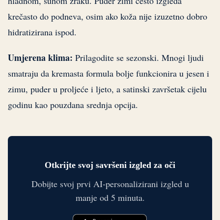
hladnom, suhom zraku. Puder zimi često izgleda
krečasto do podneva, osim ako koža nije izuzetno dobro
hidratizirana ispod.
Umjerena klima:
Prilagodite se sezonski. Mnogi ljudi
smatraju da kremasta formula bolje funkcionira u jesen i
zimu, puder u proljeće i ljeto, a satinski završetak cijelu
godinu kao pouzdana srednja opcija.
Otkrijte svoj savršeni izgled za oči
Dobijte svoj prvi AI-personalizirani izgled u
manje od 5 minuta.