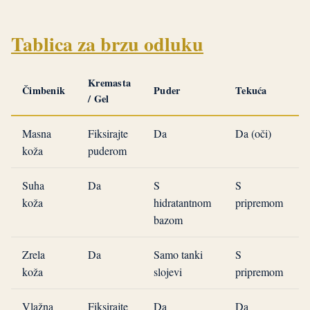
Tablica za brzu odluku
Kremasta
Čimbenik
Puder
Tekuća
/ Gel
Masna
Fiksirajte
Da
Da (oči)
koža
puderom
Suha
Da
S
S
koža
hidratantnom
pripremom
bazom
Zrela
Da
Samo tanki
S
koža
slojevi
pripremom
Vlažna
Fiksirajte
Da
Da