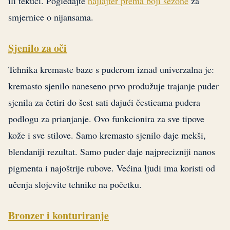
ili tekući. Pogledajte
hajlajter prema boji sezone
za
smjernice o nijansama.
Sjenilo za oči
Tehnika kremaste baze s puderom iznad univerzalna je:
kremasto sjenilo naneseno prvo produžuje trajanje puder
sjenila za četiri do šest sati dajući česticama pudera
podlogu za prianjanje. Ovo funkcionira za sve tipove
kože i sve stilove. Samo kremasto sjenilo daje mekši,
blendaniji rezultat. Samo puder daje najprecizniji nanos
pigmenta i najoštrije rubove. Većina ljudi ima koristi od
učenja slojevite tehnike na početku.
Bronzer i konturiranje