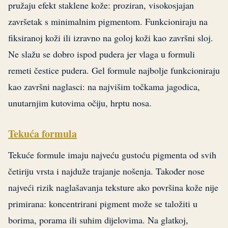
pružaju efekt staklene kože: proziran, visokosjajan
završetak s minimalnim pigmentom. Funkcioniraju na
fiksiranoj koži ili izravno na goloj koži kao završni sloj.
Ne slažu se dobro ispod pudera jer vlaga u formuli
remeti čestice pudera. Gel formule najbolje funkcioniraju
kao završni naglasci: na najvišim točkama jagodica,
unutarnjim kutovima očiju, hrptu nosa.
Tekuća formula
Tekuće formule imaju najveću gustoću pigmenta od svih
četiriju vrsta i najduže trajanje nošenja. Također nose
najveći rizik naglašavanja teksture ako površina kože nije
primirana: koncentrirani pigment može se taložiti u
borima, porama ili suhim dijelovima. Na glatkoj,