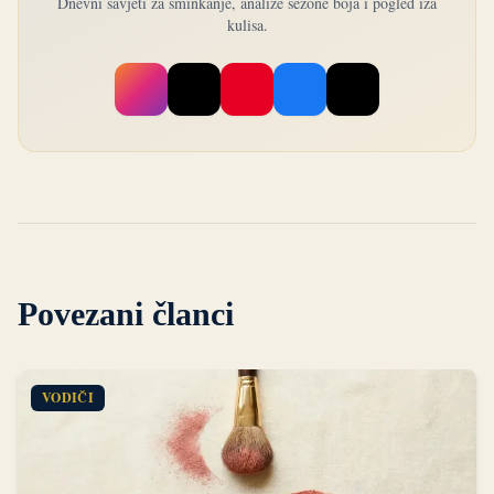
Dnevni savjeti za šminkanje, analize sezone boja i pogled iza
kulisa.
Povezani članci
VODIČI