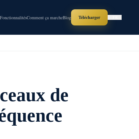
Télécharger
o
Fonctionnalités
Comment ça marche
Blog
FR
ceaux de
réquence