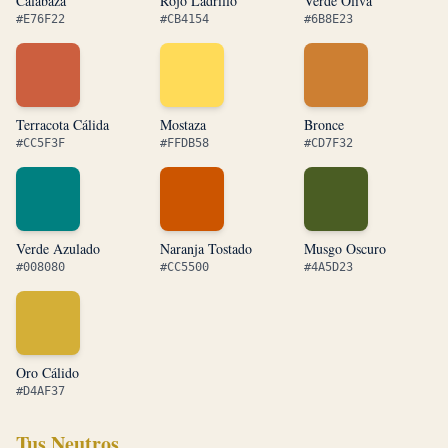
Calabaza
Rojo Ladrillo
Verde Oliva
#E76F22
#CB4154
#6B8E23
Terracota Cálida
Mostaza
Bronce
#CC5F3F
#FFDB58
#CD7F32
Verde Azulado
Naranja Tostado
Musgo Oscuro
#008080
#CC5500
#4A5D23
Oro Cálido
#D4AF37
Tus Neutros