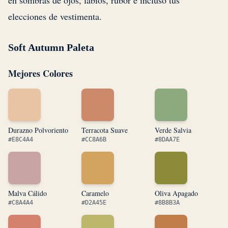
en sombras de ojos, labios, rubor e incluso tus
elecciones de vestimenta.
Soft Autumn Paleta
Mejores Colores
Durazno Polvoriento
Terracota Suave
Verde Salvia
#E8C4A4
#CC8A6B
#8DAA7E
Malva Cálido
Caramelo
Oliva Apagado
#C8A4A4
#D2A45E
#8B8B3A