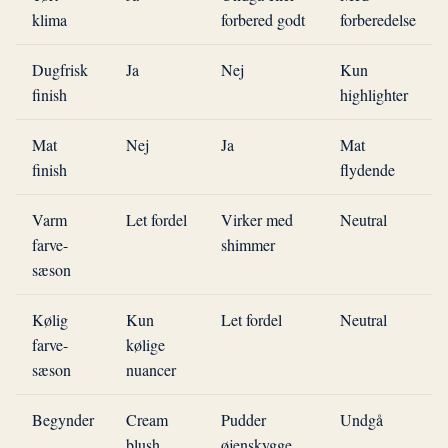
klima
forbered godt
forberedelse
Dugfrisk
Ja
Nej
Kun
finish
highlighter
Mat
Nej
Ja
Mat
finish
flydende
Varm
Let fordel
Virker med
Neutral
farve-
shimmer
sæson
Kølig
Kun
Let fordel
Neutral
farve-
kølige
sæson
nuancer
Begynder
Cream
Pudder
Undgå
blush
øjenskygge