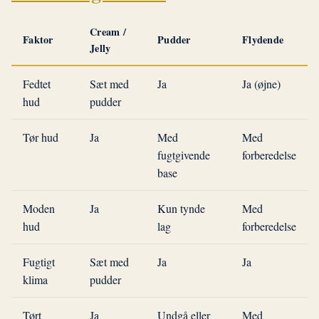
Cream /
Faktor
Pudder
Flydende
Jelly
Fedtet
Sæt med
Ja
Ja (øjne)
hud
pudder
Tør hud
Ja
Med
Med
fugtgivende
forberedelse
base
Moden
Ja
Kun tynde
Med
hud
lag
forberedelse
Fugtigt
Sæt med
Ja
Ja
klima
pudder
Tørt
Ja
Undgå eller
Med