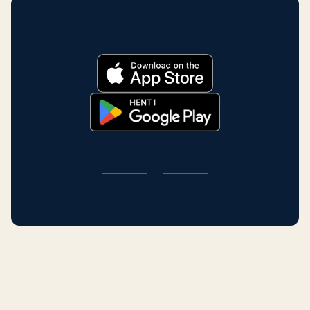
blende, inden det sætter sig på huden. Cream
highlighter på kindben og indre øjenhjørner.
blush er mere tilgivende, lettere at påføre og giver
Undgå det på fedtet hud (det vandrer), og brug det
en mere naturlig, hudlignende finish. Til
sparsomt, hvis du har dæmpet farvning (det kan
begyndere og hverdagslooks er cream det bedre
introducere mere dimension, end lavchroma-træk
valg. Til situationer med lang holdbarhed eller når
absorberer naturligt).
du ønsker høj-impact-farve, performer flydende
bedre.