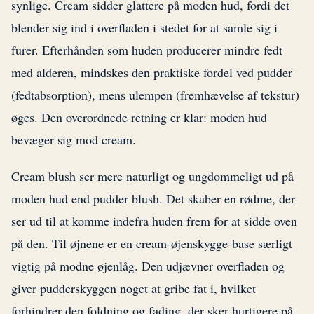
synlige. Cream sidder glattere på moden hud, fordi det
blender sig ind i overfladen i stedet for at samle sig i
furer. Efterhånden som huden producerer mindre fedt
med alderen, mindskes den praktiske fordel ved pudder
(fedtabsorption), mens ulempen (fremhævelse af tekstur)
øges. Den overordnede retning er klar: moden hud
bevæger sig mod cream.
Cream blush ser mere naturligt og ungdommeligt ud på
moden hud end pudder blush. Det skaber en rødme, der
ser ud til at komme indefra huden frem for at sidde oven
på den. Til øjnene er en cream-øjenskygge-base særligt
vigtig på modne øjenlåg. Den udjævner overfladen og
giver pudderskyggen noget at gribe fat i, hvilket
forhindrer den foldning og fading, der sker hurtigere på