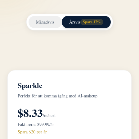
Månadsvis
Årsvis
Spara 17%
Sparkle
Perfekt för att komma igång med AI-makeup
$8.33
/månad
Faktureras $99.99/år
Spara $20 per år