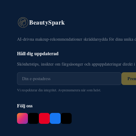
BeautySpark
AI-drivna makeup-rekommendationer skräddarsydda för dina unika d
Håll dig uppdaterad
Skönhetstips, insikter om färgsäsonger och appuppdateringar direkt i
Pre
Vi respekterar din integritet. Avprenumerera när som helst.
Följ oss