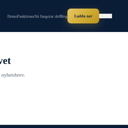
Ladda ner
Demo
Funktioner
Så fungerar det
Blog
SV
vet
 nyhetsbrev.