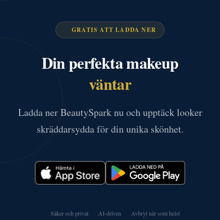
GRATIS ATT LADDA NER
Din perfekta makeup
väntar
Ladda ner BeautySpark nu och upptäck looker
skräddarsydda för din unika skönhet.
Säker och privat
AI-driven
Avbryt när som helst