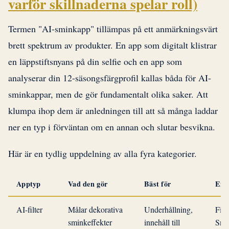
varför skillnaderna spelar roll)
Termen "AI-sminkapp" tillämpas på ett anmärkningsvärt
brett spektrum av produkter. En app som digitalt klistrar
en läppstiftsnyans på din selfie och en app som
analyserar din 12-säsongsfärgprofil kallas båda för AI-
sminkappar, men de gör fundamentalt olika saker. Att
klumpa ihop dem är anledningen till att så många laddar
ner en typ i förväntan om en annan och slutar besvikna.
Här är en tydlig uppdelning av alla fyra kategorier.
Apptyp
Vad den gör
Bäst för
Exe
AI-filter
Målar dekorativa
Underhållning,
Filt
sminkeffekter
innehåll till
Sna