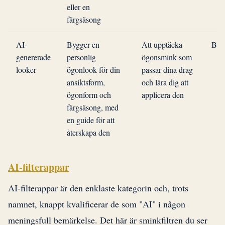
eller en
färgsäsong
AI-
Bygger en
Att upptäcka
Bea
genererade
personlig
ögonsmink som
looker
ögonlook för din
passar dina drag
ansiktsform,
och lära dig att
ögonform och
applicera den
färgsäsong, med
en guide för att
återskapa den
AI-filterappar
AI-filterappar är den enklaste kategorin och, trots
namnet, knappt kvalificerar de som "AI" i någon
meningsfull bemärkelse. Det här är sminkfiltren du ser