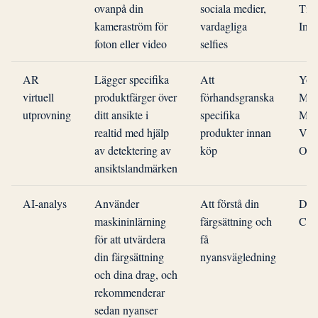
ovanpå din
sociala medier,
Tik
kameraström för
vardagliga
Ins
foton eller video
selfies
AR
Lägger specifika
Att
Yo
virtuell
produktfärger över
förhandsgranska
Mak
utprovning
ditt ansikte i
specifika
May
realtid med hjälp
produkter innan
Virt
av detektering av
köp
On,
ansiktslandmärken
AI-analys
Använder
Att förstå din
Dres
maskininlärning
färgsättning och
Col
för att utvärdera
få
din färgsättning
nyansvägledning
och dina drag, och
rekommenderar
sedan nyanser