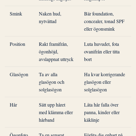
Smink
Naken hud,
Bär foundation,
nytvättad
concealer, tonad SPF
eller ögonsmink
Position
Rakt framifrån,
Luta huvudet, fota
ögonhöjd,
ovanifrån eller titta
avslappnat uttryck
bort
Glasögon
Ta av alla
Ha kvar korrigerande
glasögon och
glasögon eller
solglasögon
solglasögon
Hår
Sätt upp håret
Låta hår falla över
med klämma eller
panna, kinder eller
hårband
käklinje
Ögonfoto
Ta en separat
Förlita dig enbart på