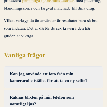
producera
personliga ögonsminktutorials
med placering,
blandningszoner och färgval matchade till dina drag.
Vilket verktyg du än använder är resultatet bara så bra
som indatan. Det är därför de sex kraven i den här
guiden är viktiga.
Vanliga frågor
Kan jag använda ett foto från min
kamerarulle istället för att ta en ny selfie?
Det beror på appen, men de flesta, inklusive
Räknas blixten på min telefon som
BeautySpark, stöder både kamerafångst och
naturligt ljus?
uppladdning från galleri. Verifiera att ditt