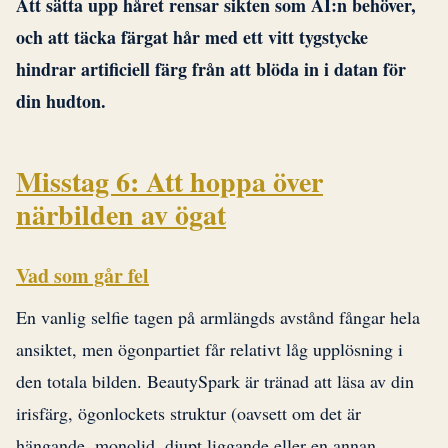
Att sätta upp håret rensar sikten som AI:n behöver,
och att täcka färgat hår med ett vitt tygstycke
hindrar artificiell färg från att blöda in i datan för
din hudton.
Misstag 6: Att hoppa över
närbilden av ögat
Vad som går fel
En vanlig selfie tagen på armlängds avstånd fångar hela
ansiktet, men ögonpartiet får relativt låg upplösning i
den totala bilden. BeautySpark är tränad att läsa av din
irisfärg, ögonlockets struktur (oavsett om det är
hängande, monolid, djupt liggande eller en annan