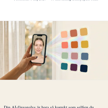
Din AI-färganalys är bara så korrekt som selfien du