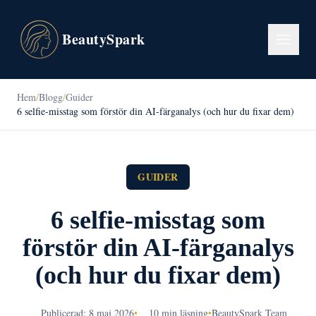
BeautySpark
Hem
/
Blogg
/
Guider
6 selfie-misstag som förstör din AI-färganalys (och hur du fixar dem)
GUIDER
6 selfie-misstag som
förstör din AI-färganalys
(och hur du fixar dem)
Publicerad: 8 maj 2026
•
10 min läsning
•
BeautySpark Team