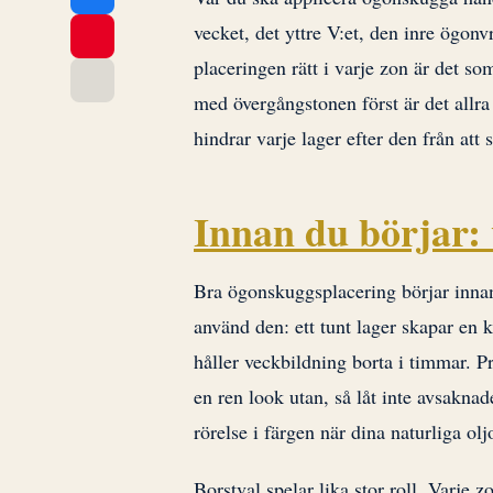
vecket, det yttre V:et, den inre ögon
placeringen rätt i varje zon är det som
med övergångstonen först är det allra
hindrar varje lager efter den från att s
Innan du börjar: 
Bra ögonskuggsplacering börjar inna
använd den: ett tunt lager skapar en 
håller veckbildning borta i timmar. 
en ren look utan, så låt inte avsakna
rörelse i färgen när dina naturliga ol
Borstval spelar lika stor roll. Varje 