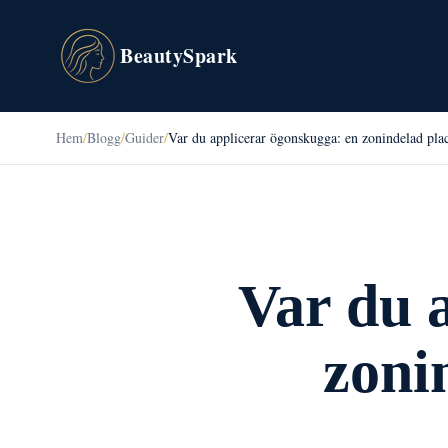
BeautySpark
Hem
/
Blogg
/
Guider
/
Var du applicerar ögonskugga: en zonindelad pla
Var du 
zoni