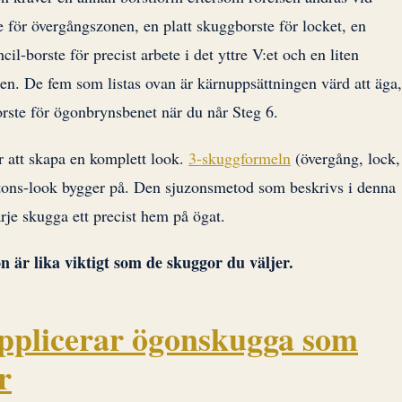
e för övergångszonen, en platt skuggborste för locket, en
il-borste för precist arbete i det yttre V:et och en liten
en. De fem som listas ovan är kärnuppsättningen värd att äga,
-borste för ögonbrynsbenet när du når Steg 6.
r att skapa en komplett look.
3-skuggformeln
(övergång, lock,
r-tons-look bygger på. Den sjuzonsmetod som beskrivs i denna
rje skugga ett precist hem på ögat.
n är lika viktigt som de skuggor du väljer.
pplicerar ögonskugga som
r