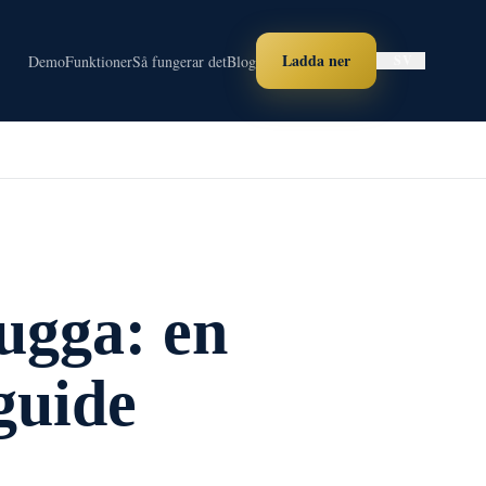
Ladda ner
Demo
Funktioner
Så fungerar det
Blog
SV
ugga: en
guide