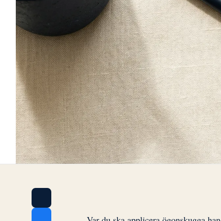
Var du ska applicera ögonskugga hand