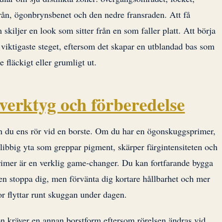
vrån, ögonbrynsbenet och den nedre fransraden. Att få
 skiljer en look som sitter från en som faller platt. Att börja
 viktigaste steget, eftersom det skapar en utblandad bas som
e fläckigt eller grumligt ut.
verktyg och förberedelse
n du ens rör vid en borste. Om du har en ögonskuggsprimer,
klibbig yta som greppar pigment, skärper färgintensiteten och
Primer är en verklig game-changer. Du kan fortfarande bygga
den stoppa dig, men förvänta dig kortare hållbarhet och mer
jor flyttar runt skuggan under dagen.
zon kräver en annan borstform eftersom rörelsen ändras vid