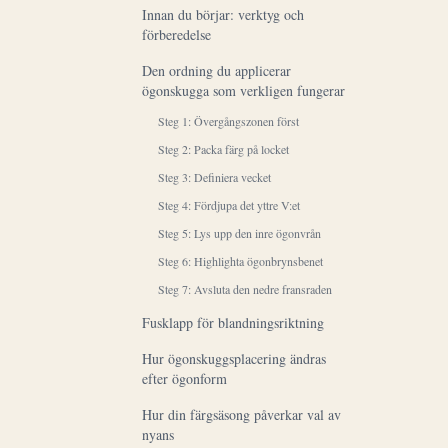
Innan du börjar: verktyg och
förberedelse
Den ordning du applicerar
ögonskugga som verkligen fungerar
Steg 1: Övergångszonen först
Steg 2: Packa färg på locket
Steg 3: Definiera vecket
Steg 4: Fördjupa det yttre V:et
Steg 5: Lys upp den inre ögonvrån
Steg 6: Highlighta ögonbrynsbenet
Steg 7: Avsluta den nedre fransraden
Fusklapp för blandningsriktning
Hur ögonskuggsplacering ändras
efter ögonform
Hur din färgsäsong påverkar val av
nyans