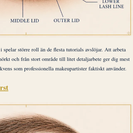
pelar större roll än de flesta tutorials avslöjar. Att arbeta
l mörkt och från stort område till litet detaljarbete ger dig mest
sekvens som professionella makeupartister faktiskt använder.
rst