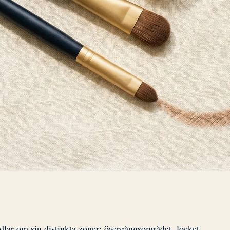
lar om sju distinkta zoner: övergångsområdet, locket,