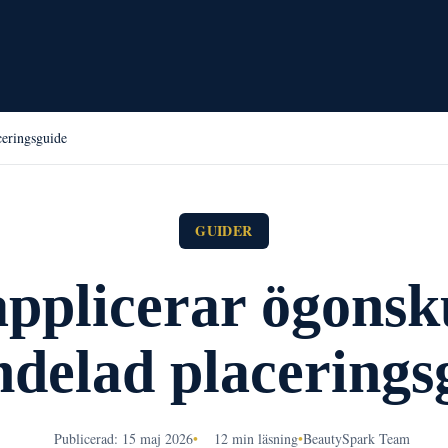
ceringsguide
GUIDER
applicerar ögonsk
ndelad placerings
Publicerad: 15 maj 2026
•
12 min läsning
•
BeautySpark Team