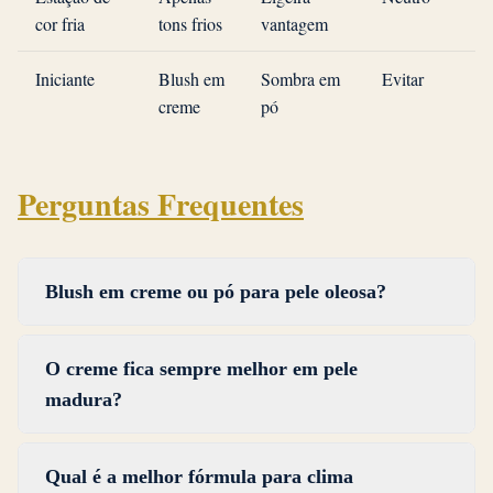
cor fria
tons frios
vantagem
Iniciante
Blush em
Sombra em
Evitar
creme
pó
Perguntas Frequentes
Blush em creme ou pó para pele oleosa?
O blush em pó é a escolha mais segura para pele
O creme fica sempre melhor em pele
oleosa porque absorve o excesso de oleosidade e
madura?
mantém a sua posição durante mais tempo. O
blush em creme continua a funcionar se o fixar
O creme fica melhor do que o pó para a maioria
com um pó translúcido leve na zona T e
Qual é a melhor fórmula para clima
dos produtos em pele madura porque assenta