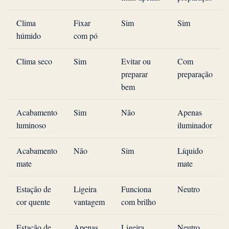
Clima
Fixar
Sim
Sim
húmido
com pó
Clima seco
Sim
Evitar ou
Com
preparar
preparação
bem
Acabamento
Sim
Não
Apenas
luminoso
iluminador
Acabamento
Não
Sim
Líquido
mate
mate
Estação de
Ligeira
Funciona
Neutro
cor quente
vantagem
com brilho
Estação de
Apenas
Ligeira
Neutro