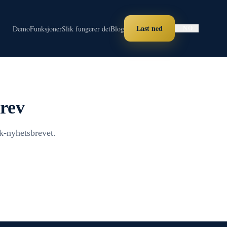
Last ned
Demo
Funksjoner
Slik fungerer det
Blog
NO
rev
k-nyhetsbrevet.