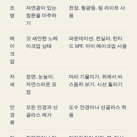
조
자연광이 있는
천장, 형광등, 링 라이트 사
명
창문을 마주하
용
기
메
갓 세안한 노메
파운데이션, 컨실러, 틴티
이
이크업 상태
드 SPF, 아이 메이크업 사용
크
업
자
정면, 눈높이,
머리 기울이기, 위에서 비
세
자연스러운 표
스듬히 보기, 시선 돌리기
정
안
모든 안경과 선
도수 안경이나 선글라스 착
경
글라스 제거
용
류