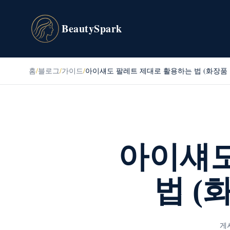
BeautySpark
홈
/
블로그
/
가이드
/
아이섀도 팔레트 제대로 활용하는 법 (화장품
아이섀도
법 (
게시