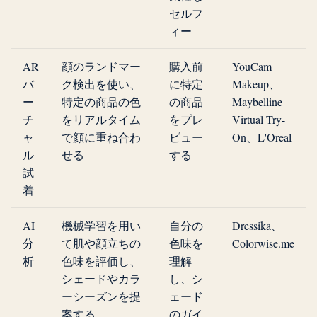
セルフ
ィー
AR
顔のランドマー
購入前
YouCam
バ
ク検出を使い、
に特定
Makeup、
ー
特定の商品の色
の商品
Maybelline
チ
をリアルタイム
をプレ
Virtual Try-
ャ
で顔に重ね合わ
ビュー
On、L'Oreal
ル
せる
する
試
着
AI
機械学習を用い
自分の
Dressika、
分
て肌や顔立ちの
色味を
Colorwise.me
析
色味を評価し、
理解
シェードやカラ
し、シ
ーシーズンを提
ェード
案する
のガイ