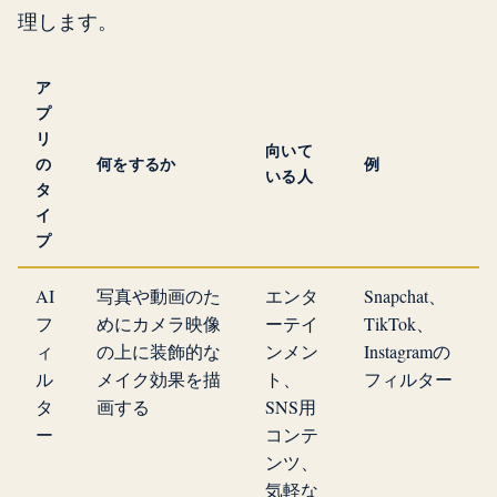
理します。
ア
プ
リ
向いて
の
何をするか
例
いる人
タ
イ
プ
AI
写真や動画のた
エンタ
Snapchat、
フ
めにカメラ映像
ーテイ
TikTok、
ィ
の上に装飾的な
ンメン
Instagramの
ル
メイク効果を描
ト、
フィルター
タ
画する
SNS用
ー
コンテ
ンツ、
気軽な