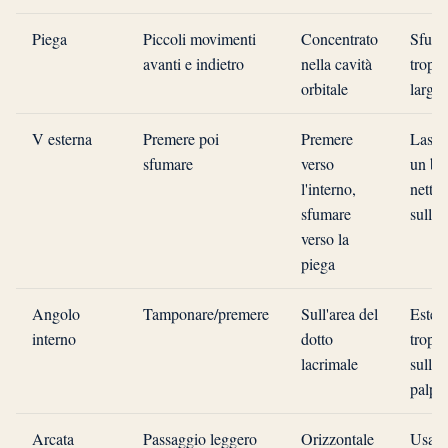
Piega
Piccoli movimenti
Concentrato
Sfuma
avanti e indietro
nella cavità
tropp
orbitale
largo
V esterna
Premere poi
Premere
Lasci
sfumare
verso
un bo
l'interno,
netto
sfumare
sulla
verso la
piega
Angolo
Tamponare/premere
Sull'area del
Esten
interno
dotto
tropp
lacrimale
sulla
palpe
Arcata
Passaggio leggero
Orizzontale
Usare