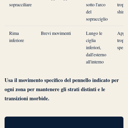
sopracciliare
sotto l'arco
tropp
del
shim
sopracciglio
Rima
Brevi movimenti
Lungo le
Appli
inferiore
ciglia
tropp
inferiori,
spess
dall'esterno
all'interno
Usa il movimento specifico del pennello indicato per
ogni zona per mantenere gli strati distinti e le
transizioni morbide.