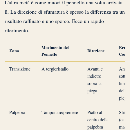
L'altra metà è come muovi il pennello una volta arrivata
lì. La direzione di sfumatura è spesso la differenza tra un
risultato raffinato e uno sporco. Ecco un rapido
riferimento.
Movimento del
Error
Zona
Direzione
Pennello
Comu
Transizione
A tergicristallo
Avanti e
Anda
indietro
sotto 
sopra la
linea
piega
della
piega
Palpebra
Tamponare/premere
Piatto al
Strisc
centro della
(caus
palpebra
macch