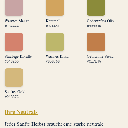
Warmes Mauve
Karamell
Gedämpftes Oliv
#C8A4A4
#D2A45E
#8B8B3A
Staubige Koralle
Warmes Khaki
Gebrannte Siena
#D4826D
#BDB76B
#C17E4A
Sanftes Gold
#D4B87C
Ihre Neutrals
Jeder Sanfte Herbst braucht eine starke neutrale