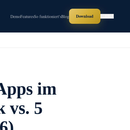
Download
Demo
Features
So funktioniert's
Blog
DE
Apps im
 vs. 5
6)