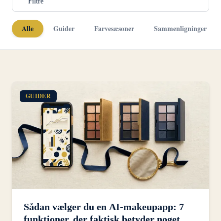
Filtre
Alle
Guider
Farvesæsoner
Sammenligninger
GUIDER
Sådan vælger du en AI-makeupapp: 7
funktioner, der faktisk betyder noget