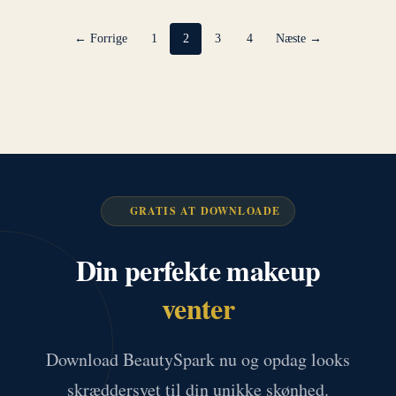
← Forrige
1
2
3
4
Næste →
GRATIS AT DOWNLOADE
Din perfekte makeup
venter
Download BeautySpark nu og opdag looks
skræddersyet til din unikke skønhed.