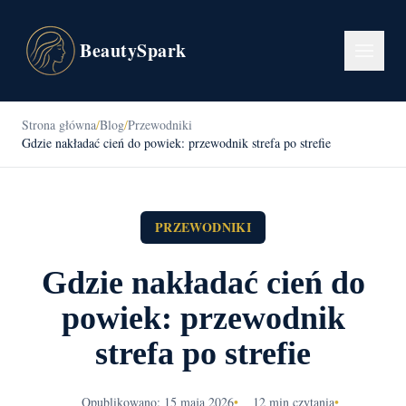
BeautySpark
Strona główna
/
Blog
/
Przewodniki
Gdzie nakładać cień do powiek: przewodnik strefa po strefie
PRZEWODNIKI
Gdzie nakładać cień do
powiek: przewodnik
strefa po strefie
Opublikowano: 15 maja 2026
•
12 min czytania
•