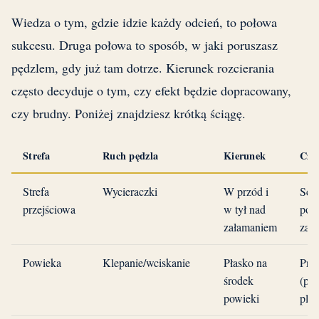
Wiedza o tym, gdzie idzie każdy odcień, to połowa
sukcesu. Druga połowa to sposób, w jaki poruszasz
pędzlem, gdy już tam dotrze. Kierunek rozcierania
często decyduje o tym, czy efekt będzie dopracowany,
czy brudny. Poniżej znajdziesz krótką ściągę.
Strefa
Ruch pędzla
Kierunek
Częs
Strefa
Wycieraczki
W przód i
Sch
przejściowa
w tył nad
poni
załamaniem
zał
Powieka
Klepanie/wciskanie
Płasko na
Prze
środek
(po
powieki
plam