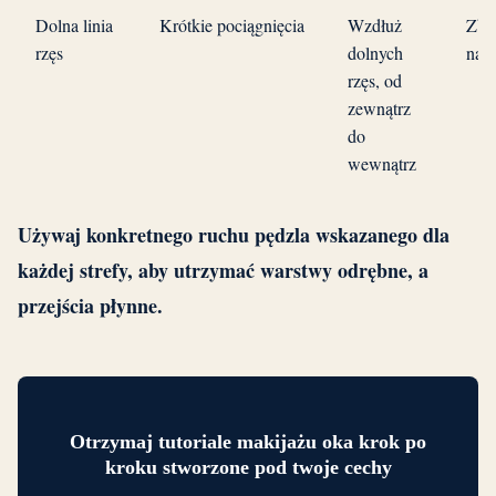
Dolna linia
Krótkie pociągnięcia
Wzdłuż
Zby
rzęs
dolnych
nak
rzęs, od
zewnątrz
do
wewnątrz
Używaj konkretnego ruchu pędzla wskazanego dla
każdej strefy, aby utrzymać warstwy odrębne, a
przejścia płynne.
Otrzymaj tutoriale makijażu oka krok po
kroku stworzone pod twoje cechy